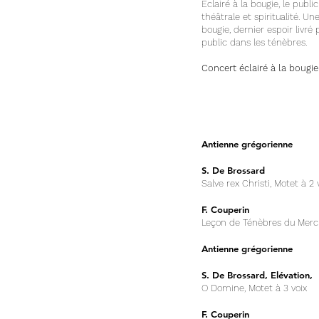
Eclairé à la bougie, le pub
théâtrale et spiritualité. 
bougie, dernier espoir livré
public dans les ténèbres.
Concert éclairé à la bougie
Antienne grégorienne
S. De Brossard
Salve rex Christi, Motet à 2 
F. Couperin
Leçon de Ténèbres du Mer
Antienne grégorienne
S. De Brossard, Elévation,
O Domine, Motet à 3 voix
F. Couperin