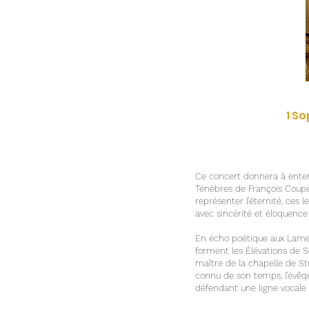
1 S
Ce concert donnera à enten
Ténèbres de François Coup
représenter l’éternité, ce
avec sincérité et éloquenc
En écho poétique aux Lame
forment les Élévations de 
maître de la chapelle de Str
connu de son temps, l’évêq
défendant une ligne vocale 