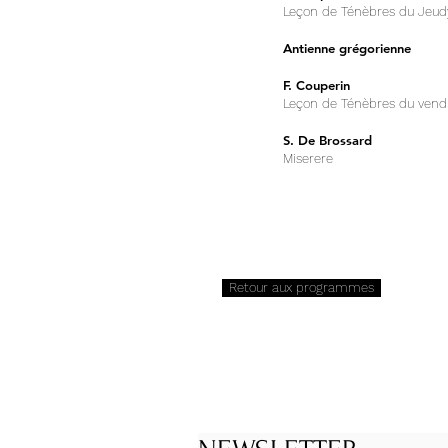
Leçon de Ténèbres du Jeud
Antienne grégorienne
F. Couperin
Leçon de Ténèbres du ven
S. De Brossard
Miserere
Retour aux programmes