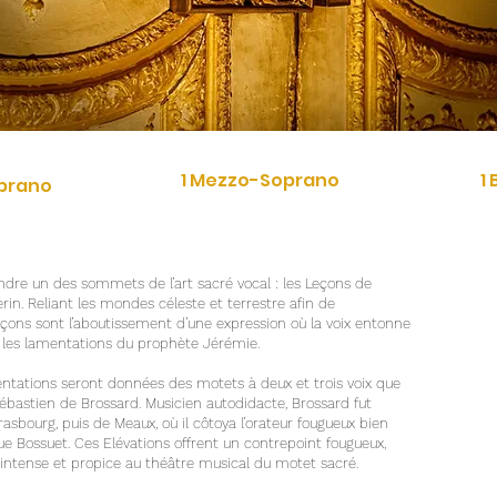
1 Mezzo-Soprano
1
oprano
dre un des sommets de l’art sacré vocal : les Leçons de
erin. Reliant les mondes céleste et terrestre afin de
s leçons sont l’aboutissement d’une expression où la voix entonne
e les lamentations du prophète Jérémie.
ntations seront données des motets à deux et trois voix que
Sébastien de Brossard. Musicien autodidacte, Brossard fut
asbourg, puis de Meaux, où il côtoya l’orateur fougueux bien
ue Bossuet. Ces Elévations offrent un contrepoint fougueux,
intense et propice au théâtre musical du motet sacré.