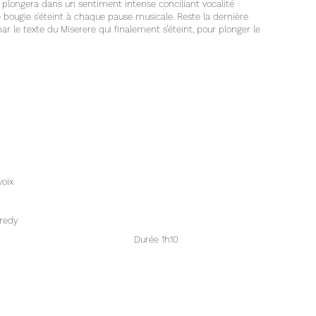
lic plongera dans un sentiment intense conciliant vocalité
Une bougie s’éteint à chaque pause musicale. Reste la dernière
 par le texte du Miserere qui finalement s’éteint, pour plonger le
voix
credy
Durée 1h10