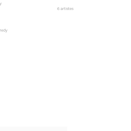
y
6 artistes
dredy