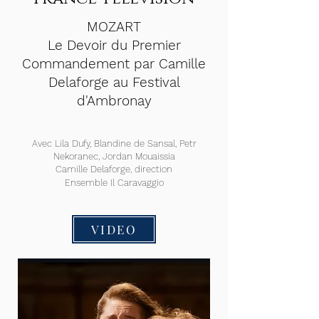
MOZART
Le Devoir du Premier
Commandement par Camille
Delaforge au Festival
d'Ambronay
Avec Lila Dufy, Blandine de Sansal, Petr
Nekoranec, Jordan Mouaissia
Camille Delaforge, direction
Ensemble Il Caravaggio
VIDEO