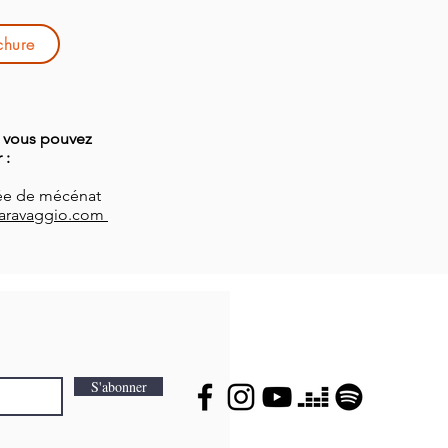
chure
, vous pouvez
 :
gée de mécénat
aravaggio.com
S'abonner